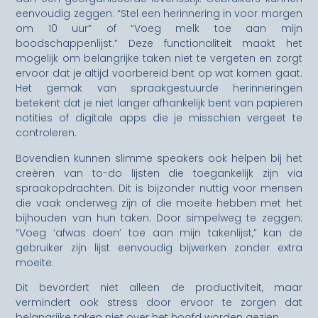
eenvoudig zeggen: “Stel een herinnering in voor morgen
om 10 uur” of “Voeg melk toe aan mijn
boodschappenlijst.” Deze functionaliteit maakt het
mogelijk om belangrijke taken niet te vergeten en zorgt
ervoor dat je altijd voorbereid bent op wat komen gaat.
Het gemak van spraakgestuurde herinneringen
betekent dat je niet langer afhankelijk bent van papieren
notities of digitale apps die je misschien vergeet te
controleren.
Bovendien kunnen slimme speakers ook helpen bij het
creëren van to-do lijsten die toegankelijk zijn via
spraakopdrachten. Dit is bijzonder nuttig voor mensen
die vaak onderweg zijn of die moeite hebben met het
bijhouden van hun taken. Door simpelweg te zeggen:
“Voeg ‘afwas doen’ toe aan mijn takenlijst,” kan de
gebruiker zijn lijst eenvoudig bijwerken zonder extra
moeite.
Dit bevordert niet alleen de productiviteit, maar
vermindert ook stress door ervoor te zorgen dat
belangrijke taken niet over het hoofd worden gezien.