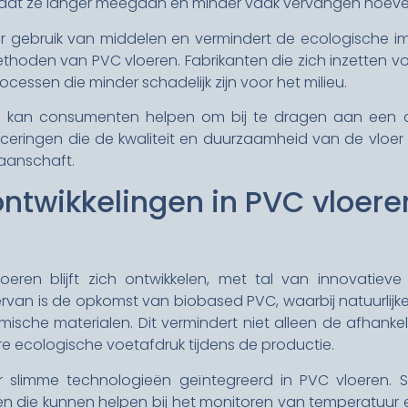
t dat ze langer meegaan en minder vaak vervangen hoeve
r gebruik van middelen en vermindert de ecologische imp
ethoden van PVC vloeren. Fabrikanten die zich inzetten 
rocessen die minder schadelijk zijn voor het milieu.
n kan consumenten helpen om bij te dragen aan een d
iceringen die de kwaliteit en duurzaamheid van de vloer
aanschaft.
ontwikkelingen in PVC vloer
ren blijft zich ontwikkelen, met tal van innovatieve 
van is de opkomst van biobased PVC, waarbij natuurlijk
ische materialen. Dit vermindert niet alleen de afhankel
re ecologische voetafdruk tijdens de productie.
 slimme technologieën geïntegreerd in PVC vloeren. S
 die kunnen helpen bij het monitoren van temperatuur en