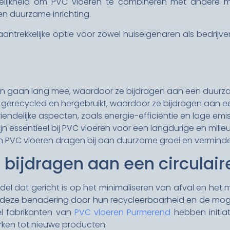
ogelijkheid om PVC vloeren te combineren met andere m
n duurzame inrichting.
aantrekkelijke optie voor zowel huiseigenaren als bedrijv
en gaan lang mee, waardoor ze bijdragen aan een duurzam
gerecycled en hergebruikt, waardoor ze bijdragen aan ee
endelijke aspecten, zoals energie-efficiëntie en lage emis
jn essentieel bij PVC vloeren voor een langdurige en milieu
in PVC vloeren dragen bij aan duurzame groei en vermind
 bijdragen aan een circulai
del dat gericht is op het minimaliseren van afval en het 
in deze benadering door hun recycleerbaarheid en de mo
el fabrikanten van
PVC vloeren Purmerend
hebben initia
rken tot nieuwe producten.