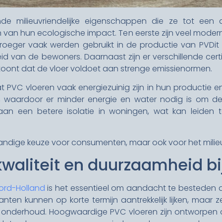
de milieuvriendelijke eigenschappen die ze tot een 
 van hun ecologische impact. Ten eerste zijn veel moderne
vroeger vaak werden gebruikt in de productie van PVDit b
id van de bewoners. Daarnaast zijn er verschillende certi
toont dat de vloer voldoet aan strenge emissienormen.
at PVC vloeren vaak energiezuinig zijn in hun productie 
en, waardoor er minder energie en water nodig is om d
an een betere isolatie in woningen, wat kan leiden 
standige keuze voor consumenten, maar ook voor het milieu
kwaliteit en duurzaamheid bi
ord-Holland
is het essentieel om aandacht te besteden 
en kunnen op korte termijn aantrekkelijk lijken, maar ze
 onderhoud. Hoogwaardige PVC vloeren zijn ontworpen om