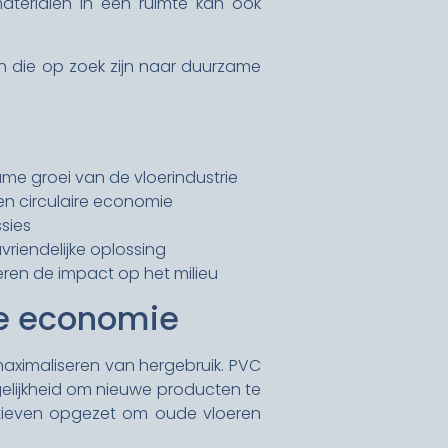
aterialen in een ruimte kan ook
en die op zoek zijn naar duurzame
e groei van de vloerindustrie
n circulaire economie
sies
vriendelijke oplossing
eren de impact op het milieu
re economie
maximaliseren van hergebruik. PVC
gelijkheid om nieuwe producten te
tieven opgezet om oude vloeren