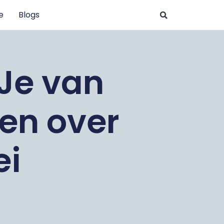
e
Blogs
 Je van
en over
ei