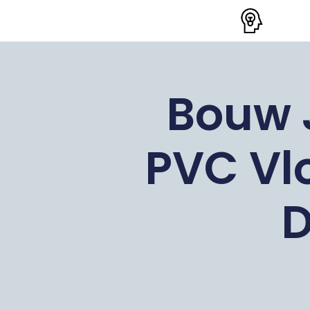
Bouw J
PVC Vl
D